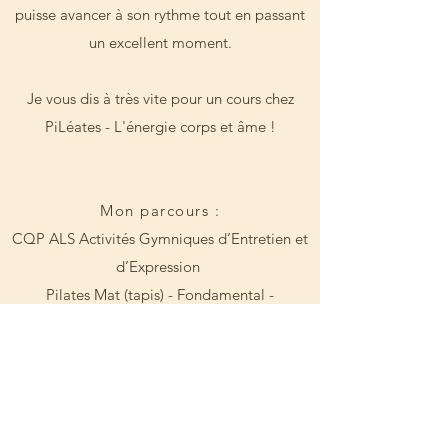
puisse avancer à son rythme tout en passant
un excellent moment.
Je vous dis à très vite pour un cours chez
PiLéates - L'énergie corps et âme !
Mon parcours :
CQP ALS Activités Gymniques d’Entretien et
d’Expression
Pilates Mat (tapis) - Fondamental -
LEADERFIT
Pilates Mat Fondamental - B. Coussillan -
méthode Stott pilates
©
Pilates Fascia Fondamental et intermédiaire
-
LEADERFIT